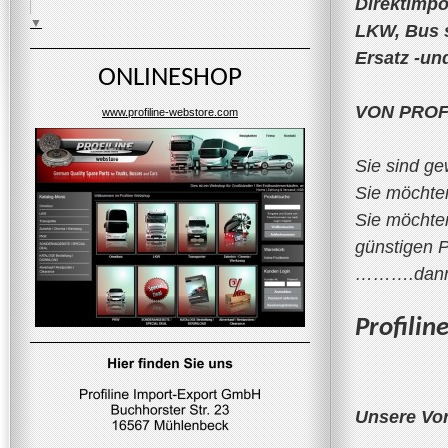
Direktimpo
▼
LKW, Bus 
Ersatz -un
ONLINESHOP
VON PROF
www.profiline-webstore.com
Sie sind g
Sie möchten
Sie möchten
günstigen P
……….dann s
Profilin
Unsere Vor