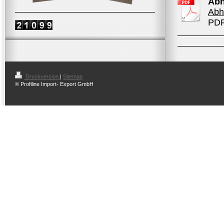
Abh
Abh
PDF
Druckversion
|
Sitemap
© Profiline Import- Export GmbH