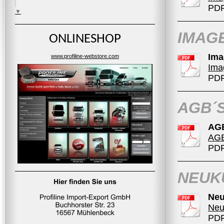
PDF
▼
IMAG
ONLINESHOP
Ima
www.profiline-webstore.com
Ima
PDF
AGB´
AG
AGB
PDF
NEUK
Neu
Neu
PDF